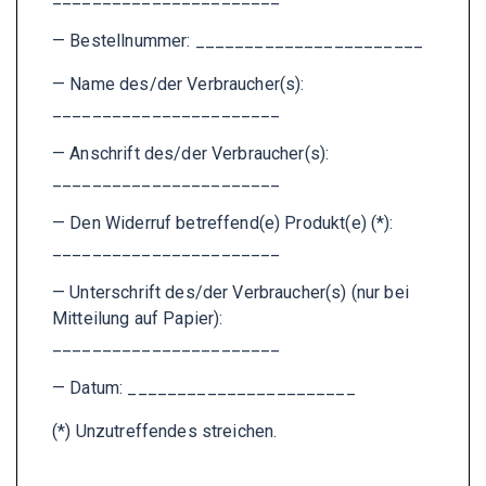
— Bestellnummer: _______________________
— Name des/der Verbraucher(s):
_______________________
— Anschrift des/der Verbraucher(s):
_______________________
— Den Widerruf betreffend(e) Produkt(e) (*):
_______________________
— Unterschrift des/der Verbraucher(s) (nur bei
Mitteilung auf Papier):
_______________________
— Datum: _______________________
(*) Unzutreffendes streichen.